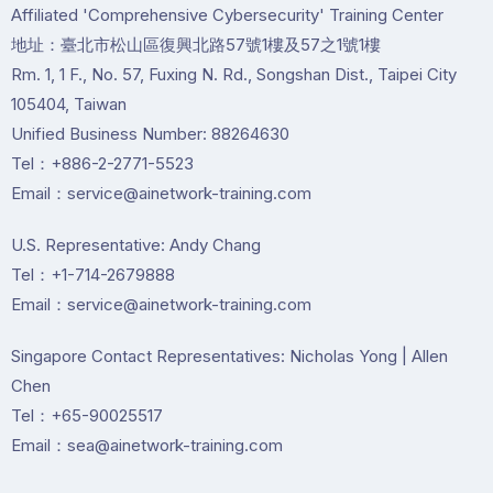
Affiliated 'Comprehensive Cybersecurity' Training Center
地址：臺北市松山區復興北路57號1樓及57之1號1樓
Rm. 1, 1 F., No. 57, Fuxing N. Rd., Songshan Dist., Taipei City
105404, Taiwan
Unified Business Number: 88264630
Tel：+886-2-2771-5523
Email：service@ainetwork-training.com
U.S. Representative: Andy Chang
Tel：+1-714-2679888
Email：service@ainetwork-training.com
Singapore Contact Representatives: Nicholas Yong | Allen
Chen
Tel：+65-90025517
Email：sea@ainetwork-training.com