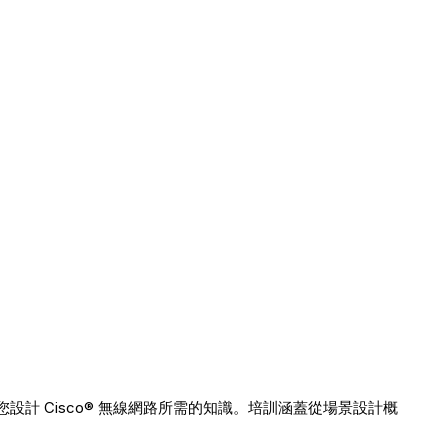
訓提供您設計 Cisco® 無線網路所需的知識。培訓涵蓋從場景設計概