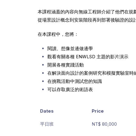
本課程涵蓋的內容向無線工程師介紹了他們在規
從場景設計概念到安裝階段再到部署後驗證的設
在本課程中，您將：
閱讀、想像並邊做邊學
觀看有關各種 ENWLSD 主題的影片演示
開展各種實踐活動
在解決面向設計的案例研究和模擬實驗室時
在挑戰活動中測試您的知識
可以存取廣泛的術語表
Dates
Price
平日班
NT$ 80,000