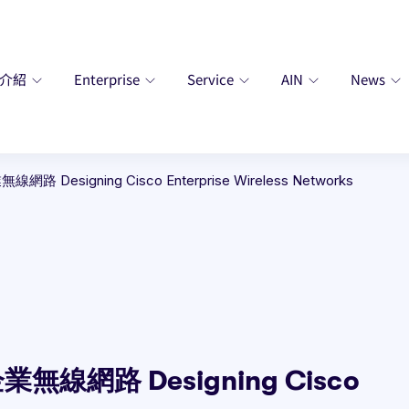
廠介紹
Enterprise
Service
AIN
News
Designing Cisco Enterprise Wireless Networks
無線網路 Designing Cisco