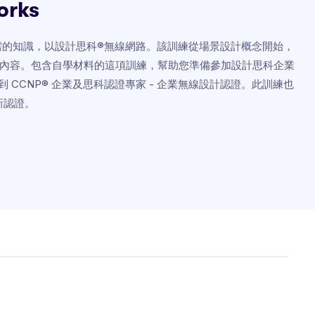
orks
提供您所需的知識，以設計思科®無線網路。該訓練從場景設計概念開始，
內容。包含自學材料的這項訓練，幫助您準備參加設計思科企業
可達到 CCNP® 企業及思科認證專家 - 企業無線設計認證。此訓練也
重新認證。