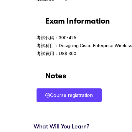
Exam Information
考試代碼：300-425
考試科目：Designing Cisco Enterprise Wireles
考試費用：US$ 300
Notes
Course registration
What Will You Learn?