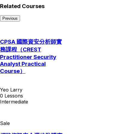
Related Courses
Previous
CPSA 國際資安分析師實
務課程（CREST
Practitioner Security
Analyst Practical
Course）
Yeo Larry
0 Lessons
Intermediate
Sale