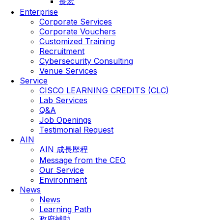
長宏
Enterprise
Corporate Services
Corporate Vouchers
Customized Training
Recruitment
Cybersecurity Consulting
Venue Services
Service
CISCO LEARNING CREDITS (CLC)
Lab Services
Q&A
Job Openings
Testimonial Request
AIN
AIN 成長歷程
Message from the CEO
Our Service
Environment
News
News
Learning Path
政府補助