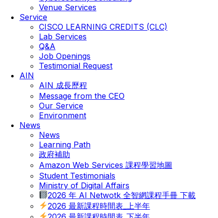
Venue Services
Service
CISCO LEARNING CREDITS (CLC)
Lab Services
Q&A
Job Openings
Testimonial Request
AIN
AIN 成長歷程
Message from the CEO
Our Service
Environment
News
News
Learning Path
政府補助
Amazon Web Services 課程學習地圖
Student Testimonials
Ministry of Digital Affairs
2026 年 AI Netwotk 全智網課程手冊 下載
2026 最新課程時間表_上半年
2026 最新課程時間表_下半年