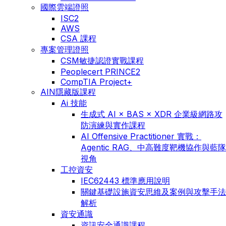
國際雲端證照
ISC2
AWS
CSA 課程
專案管理證照
CSM敏捷認證實戰課程
Peoplecert PRINCE2
CompTIA Project+
AIN隱藏版課程
Ai 技能
生成式 AI × BAS × XDR 企業級網路攻
防演練與實作課程
AI Offensive Practitioner 實戰：
Agentic RAG、中高難度靶機協作與藍隊
視角
工控資安
IEC62443 標準應用說明
關鍵基礎設施資安思維及案例與攻擊手法
解析
資安通識
資訊安全通識課程