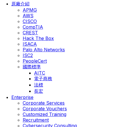
原廠介紹
APMG
AWS
CISCO
CompTIA
CREST
Hack The Box
ISACA
Palo Alto Networks
ISC2
PeopleCert
國際標準
AITC
電子商務
法標
長宏
Enterprise
Corporate Services
Corporate Vouchers
Customized Training
Recruitment
Cybersecurity Consulting