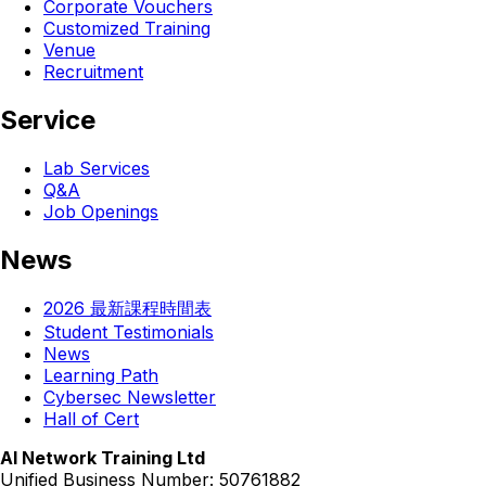
Corporate Vouchers
Customized Training
Venue
Recruitment
Service
Lab Services
Q&A
Job Openings
News
2026 最新課程時間表
Student Testimonials
News
Learning Path
Cybersec Newsletter
Hall of Cert
Al Network Training Ltd
Unified Business Number: 50761882