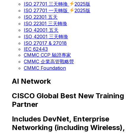
ISO 27701 三天轉換
2025版
ISO 27701 一天轉版
2025版
ISO 22301 五天
ISO 22301 三天轉換
ISO 42001 五天
ISO 42001 三天轉換
ISO 27017 & 27018
IEC 62443
CMMC CCP 驗證專家
CMMC 企業高管戰略營
CMMC Foundation
AI Network
CISCO Global Best New Training
Partner
Includes DevNet, Enterprise
Networking (including Wireless),