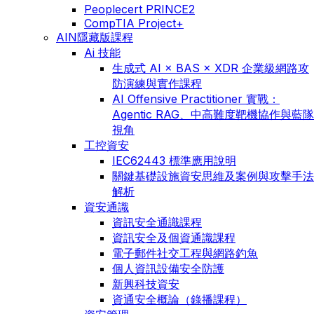
Peoplecert PRINCE2
CompTIA Project+
AIN隱藏版課程
Ai 技能
生成式 AI × BAS × XDR 企業級網路攻
防演練與實作課程
AI Offensive Practitioner 實戰：
Agentic RAG、中高難度靶機協作與藍隊
視角
工控資安
IEC62443 標準應用說明
關鍵基礎設施資安思維及案例與攻擊手法
解析
資安通識
資訊安全通識課程
資訊安全及個資通識課程
電子郵件社交工程與網路釣魚
個人資訊設備安全防護
新興科技資安
資通安全概論（錄播課程）