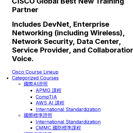
CISCO Global Best New Training
Partner
Includes DevNet, Enterprise
Networking (including Wireless),
Network Security, Data Center,
Service Provider, and Collaboratio
Voice.
Cisco Course Lineup
Categorized Courses
國際AI證照
APMG 課程
CompTIA
AWS AI 課程
International Standardization
國際標準證照
International Standardization
CMMC 國防標準課程