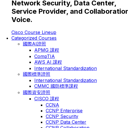
Network Security, Data Center,
Service Provider, and Collaboratio
Voice.
Cisco Course Lineup
Categorized Courses
國際AI證照
APMG 課程
CompTIA
AWS AI 課程
International Standardization
國際標準證照
International Standardization
CMMC 國防標準課程
國際資安證照
CISCO 課程
CCNA
CCNP Enterprise
CCNP Security
CCNP Data Center
CCNP Collaboration