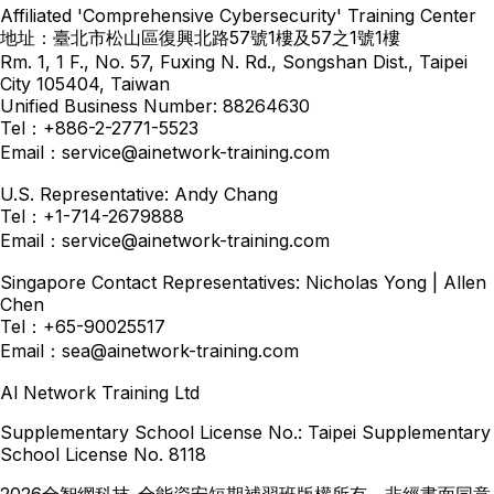
Affiliated 'Comprehensive Cybersecurity' Training Center
地址：臺北市松山區復興北路57號1樓及57之1號1樓
Rm. 1, 1 F., No. 57, Fuxing N. Rd., Songshan Dist., Taipei
City 105404, Taiwan
Unified Business Number: 88264630
Tel：+886-2-2771-5523
Email：service@ainetwork-training.com
U.S. Representative: Andy Chang
Tel：+1-714-2679888
Email：service@ainetwork-training.com
Singapore Contact Representatives: Nicholas Yong | Allen
Chen
Tel：+65-90025517
Email：sea@ainetwork-training.com
Al Network Training Ltd
Supplementary School License No.: Taipei Supplementary
School License No. 8118
2026全智網科技-全能資安短期補習班版權所有，非經書面同意