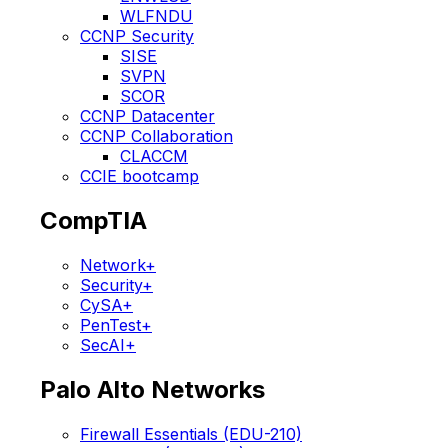
WLFNDU
CCNP Security
SISE
SVPN
SCOR
CCNP Datacenter
CCNP Collaboration
CLACCM
CCIE bootcamp
CompTIA
Network+
Security+
CySA+
PenTest+
SecAI+
Palo Alto Networks
Firewall Essentials (EDU-210)