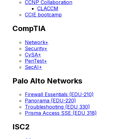
CCNP Collaboration
CLACCM
CCIE bootcamp
CompTIA
Network+
Security+
CySA+
PenTest+
SecAI+
Palo Alto Networks
Firewall Essentials (EDU-210)
Panorama (EDU-220)
Troubleshooting (EDU 330)
Prisma Access SSE (EDU 318)
ISC2