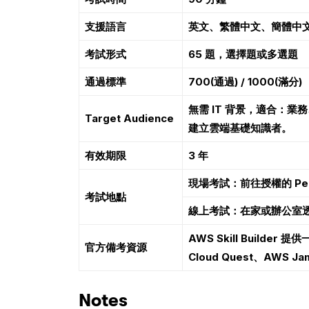
支援語言
英文、繁體中文、簡體中文
考試形式
65
題，選擇題或多選題
通過標準
700(
通過) / 1000(滿分)
無需 IT 背景，適合：
Target Audience
建立雲端基礎知識者。
有效期限
3
年
現場考試：前往授權的 Pea
考試地點
線上考試：在家或辦公室
AWS Skill Builder
提供一
官方備考資源
Cloud Quest、AWS 
Notes