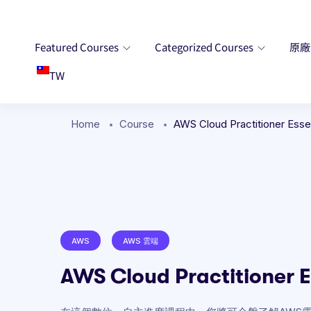
Featured Courses
Categorized Courses
原
TW
Home
Course
AWS Cloud Practitioner Essen
AWS
AWS 雲端
AWS Cloud Practitioner E