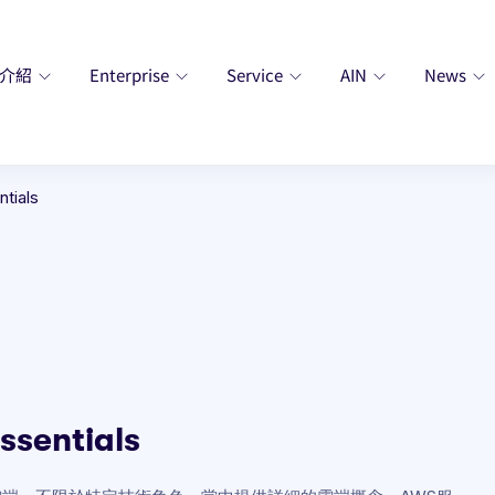
廠介紹
Enterprise
Service
AIN
News
tials
ssentials