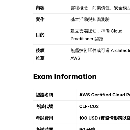
內容
雲端概念、商業價值、安全模
實作
基本活動與知識測驗
建立雲端認知，準備 Cloud
目的
Practitioner 認證
後續
無需技術延伸或可選 Architectin
推薦
AWS
Exam Information
認證名稱
AWS Certified Cloud Pr
考試代號
CLF-C02
考試費用
100 USD (
實際情形請以官
考試時間
90
分鐘