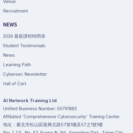
Venue
Recruitment
NEWS
2026 最新課程時間表
Student Testimonials
News
Learning Path
Cybersec Newsletter
Hall of Cert
Al Network Training Ltd
Unified Business Number: 50761882
Affiliated 'Comprehensive Cybersecurity' Training Center
地址：臺北市松山區復興北路57號1樓及57之1號1樓
Rm. 1, 1 F., No. 57, Fuxing N. Rd., Songshan Dist., Taipei City