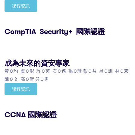
課程資訊
CompTIA Security+ 國際認證
成為未來的資安專家
黃Ｏ玓 盧Ｏ彤 許Ｏ茵 石Ｏ邁 張Ｏ珊 彭Ｏ益 呂Ｏ訓 林Ｏ宏
陳Ｏ文 高Ｏ智 吳Ｏ男
課程資訊
CCNA 國際認證