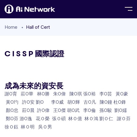
Home
Hall of Cert
C I S S P 國際認證
成為未來的資安長
謝O育 莊O華 林O勝 朱O偉 陳O琪 張O裕 李O芸 黃O豪
黃O玓 許O安 劉O 李O威 胡O輝 古O凡 陳O鐘 杜O鋒
顏O忠 莊O晨 許O偉 王O傑 胡O武 李O倫 孫O駿 劉O嬬
鄭O芬 游O逸 花Ｏ榮 張Ｏ碩 林Ｏ億 林Ｏ鴻 劉Ｏ仁 謝Ｏ芬
徐Ｏ鈺 林Ｏ明 吳Ｏ男