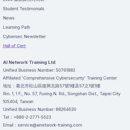
Student Testimonials
News
Learning Path
Cybersec Newsletter
Hall of Cert
Al Network Training Ltd
Unified Business Number: 50761882
Affiliated 'Comprehensive Cybersecurity' Training Center
地址：臺北市松山區復興北路57號1樓及57之1號1樓
Rm. 1, 1 F., No. 57, Fuxing N. Rd., Songshan Dist., Taipei City
105404, Taiwan
Unified Business Number: 88264630
Tel：+886-2-2771-5523
Email：service@ainetwork-training.com