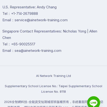
U.S. Representative: Andy Chang
Tel：+1-714-2679888
Email：service@ainetwork-training.com
Singapore Contact Representatives: Nicholas Yong | Allen
Chen
Tel：+65-90025517
Email：sea@ainetwork-training.com
Al Network Training Ltd
Supplementary School License No.: Taipei Supplementary School
License No. 8118
2026全智網科技-全能資安短期補習班版權所有，非經書面同意禁止一切