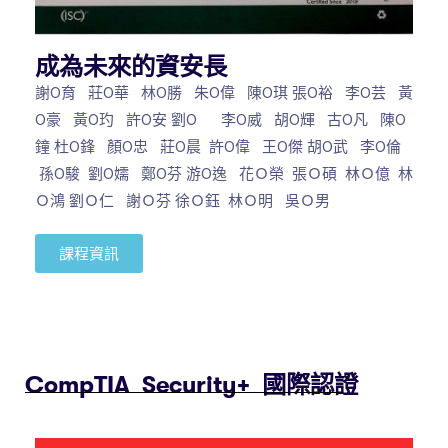
成為未來的資安長
謝O育 莊O華 林O勝 朱O偉 陳O琪 張O裕 李O芸 黃
O豪 黃O玓 許O安 劉O 李O威 胡O輝 古O凡 陳O
鐘 杜O鋒 顏O忠 莊O晨 許O偉 王O傑 胡O武 李O倫
孫O駿 劉O嬬 鄭O芬 游O逸 花Ｏ榮 張Ｏ碩 林Ｏ億 林
Ｏ鴻 劉Ｏ仁 謝Ｏ芬 徐Ｏ鈺 林Ｏ明 吳Ｏ男
課程資訊
CompTIA Security+ 國際認證