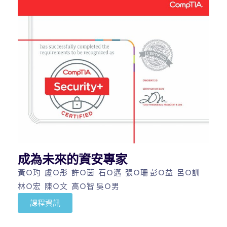
成為未來的資安專家
黃Ｏ玓 盧Ｏ彤 許Ｏ茵 石Ｏ邁 張Ｏ珊 彭Ｏ益 呂Ｏ訓
林Ｏ宏 陳Ｏ文 高Ｏ智 吳Ｏ男
課程資訊