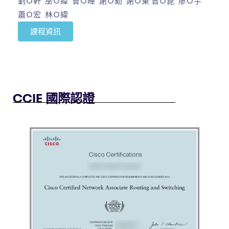
劉Ｏ軒 巫Ｏ緯 曹Ｏ曄 謝Ｏ勳 謝Ｏ東 曾Ｏ崑 廖Ｏ宇
蕭Ｏ宏 林Ｏ緯
課程資訊
CCIE 國際認證