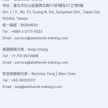
地址：臺北市松山區復興北路57號1樓及57之1號1樓
Rm. 1, 1 F., No. 57, Fuxing N. Rd., Songshan Dist., Taipei City
105404, Taiwan
統一編號：88264630
Tel：+886-2-2771-5523
Email：service@ainetwork-training.com
美國聯絡代表：Andy Chang
Tel：+1-714-2679888
Email：service@ainetwork-training.com
新加坡聯絡代表：Nicholas Yong | Allen Chen
Tel：+65-90025517
Email：sea@ainetwork-training.com