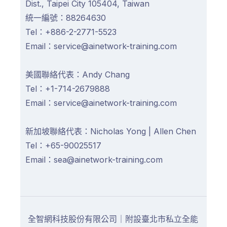
Dist., Taipei City 105404, Taiwan
統一編號：88264630
Tel：+886-2-2771-5523
Email：service@ainetwork-training.com
美國聯絡代表：Andy Chang
Tel：+1-714-2679888
Email：service@ainetwork-training.com
新加坡聯絡代表：Nicholas Yong | Allen Chen
Tel：+65-90025517
Email：sea@ainetwork-training.com
全智網科技股份有限公司｜附設臺北市私立全能