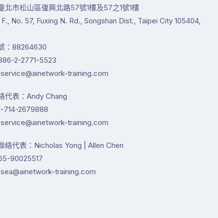
臺北市松山區復興北路57號1樓及57之1號1樓
1 F., No. 57, Fuxing N. Rd., Songshan Dist., Taipei City 105404,
：88264630
86-2-2771-5523
service@ainetwork-training.com
代表：Andy Chang
-714-2679888
service@ainetwork-training.com
代表：Nicholas Yong | Allen Chen
65-90025517
sea@ainetwork-training.com