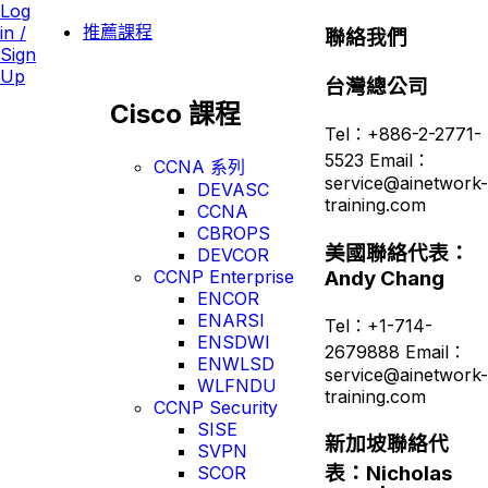
Log
推薦課程
in /
聯絡我們
Sign
Up
台灣總公司
Cisco 課程
Tel：+886-2-2771-
5523 Email：
CCNA 系列
service@ainetwork-
DEVASC
training.com
CCNA
CBROPS
美國聯絡代表：
DEVCOR
CCNP Enterprise
Andy Chang
ENCOR
ENARSI
Tel：+1-714-
ENSDWI
2679888 Email：
ENWLSD
service@ainetwork-
WLFNDU
training.com
CCNP Security
SISE
新加坡聯絡代
SVPN
表：Nicholas
SCOR