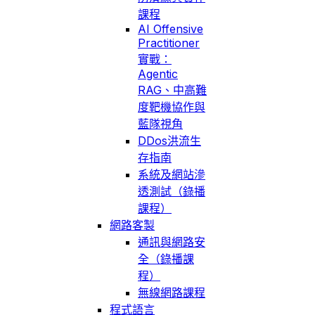
課程
AI Offensive
Practitioner
實戰：
Agentic
RAG、中高難
度靶機協作與
藍隊視角
DDos洪流生
存指南
系統及網站滲
透測試（錄播
課程）
網路客製
通訊與網路安
全（錄播課
程）
無線網路課程
程式語言