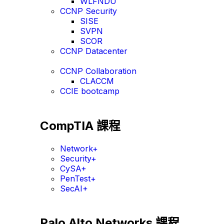
WLFNDU
CCNP Security
SISE
SVPN
SCOR
CCNP Datacenter
CCNP Collaboration
CLACCM
CCIE bootcamp
CompTIA 課程
Network+
Security+
CySA+
PenTest+
SecAI+
Palo Alto Networks 課程