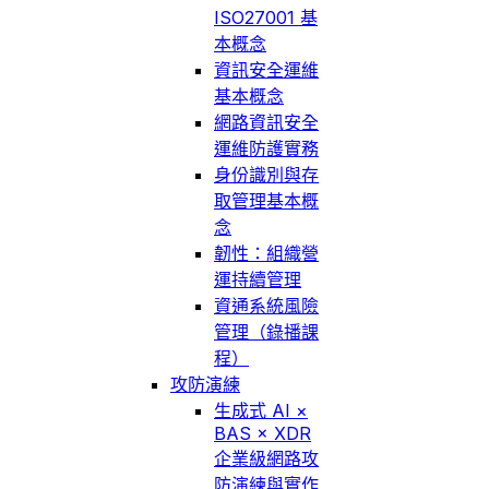
ISO27001 基
本概念
資訊安全運維
基本概念
網路資訊安全
運維防護實務
身份識別與存
取管理基本概
念
韌性：組織營
運持續管理
資通系統風險
管理（錄播課
程）
攻防演練
生成式 AI ×
BAS × XDR
企業級網路攻
防演練與實作