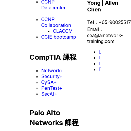
CCNP
Yong | Allen
Datacenter
Chen
CCNP
Tel：+65-90025517
Collaboration
Email：
CLACCM
sea@ainetwork-
CCIE bootcamp
training.com
CompTIA 課程
Network+
Security+
CySA+
PenTest+
SecAI+
Palo Alto
Networks 課程