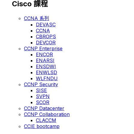
Cisco 課程
CCNA 系列
DEVASC
CCNA
CBROPS
DEVCOR
CCNP Enterprise
ENCOR
ENARSI
ENSDWI
ENWLSD
WLFNDU
CCNP Security
SISE
SVPN
SCOR
CCNP Datacenter
CCNP Collaboration
CLACCM
CCIE bootcamp