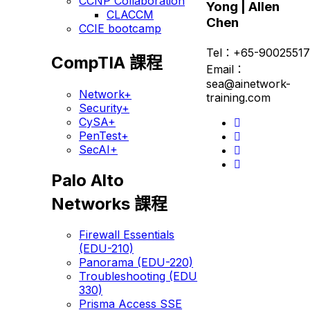
CCNP Collaboration
Yong | Allen
CLACCM
Chen
CCIE bootcamp
Tel：+65-90025517
CompTIA 課程
Email：
sea@ainetwork-
Network+
training.com
Security+
CySA+
PenTest+
SecAI+
Palo Alto
Networks 課程
Firewall Essentials
(EDU-210)
Panorama (EDU-220)
Troubleshooting (EDU
330)
Prisma Access SSE