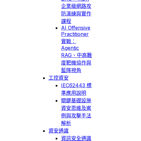
企業級網路攻
防演練與實作
課程
AI Offensive
Practitioner
實戰：
Agentic
RAG、中高難
度靶機協作與
藍隊視角
工控資安
IEC62443 標
準應用說明
關鍵基礎設施
資安思維及案
例與攻擊手法
解析
資安通識
資訊安全通識