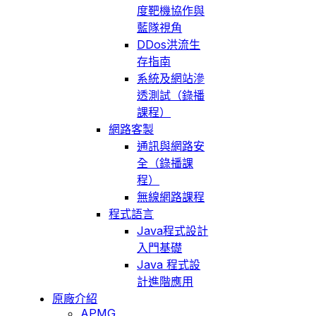
度靶機協作與
藍隊視角
DDos洪流生
存指南
系統及網站滲
透測試（錄播
課程）
網路客製
通訊與網路安
全（錄播課
程）
無線網路課程
程式語言
Java程式設計
入門基礎
Java 程式設
計進階應用
原廠介紹
APMG