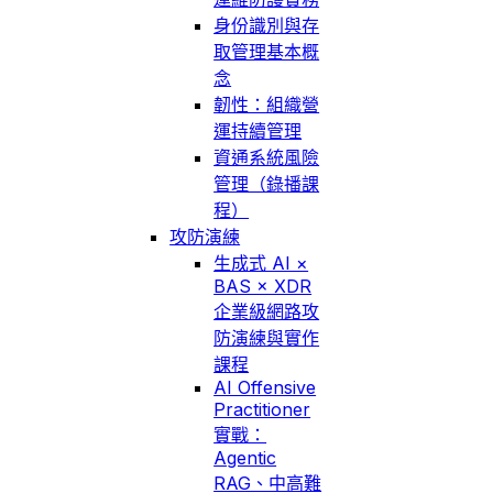
身份識別與存
取管理基本概
念
韌性：組織營
運持續管理
資通系統風險
管理（錄播課
程）
攻防演練
生成式 AI ×
BAS × XDR
企業級網路攻
防演練與實作
課程
AI Offensive
Practitioner
實戰：
Agentic
RAG、中高難