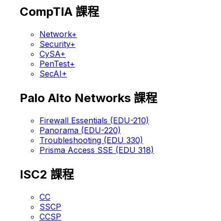
CompTIA 課程
Network+
Security+
CySA+
PenTest+
SecAI+
Palo Alto Networks 課程
Firewall Essentials (EDU-210)
Panorama (EDU-220)
Troubleshooting (EDU 330)
Prisma Access SSE (EDU 318)
ISC2 課程
CC
SSCP
CCSP