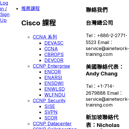
Log
推薦課程
in /
聯絡我們
Sign
Up
Cisco 課程
台灣總公司
Tel：+886-2-2771-
CCNA 系列
5523 Email：
DEVASC
service@ainetwork-
CCNA
training.com
CBROPS
DEVCOR
CCNP Enterprise
美國聯絡代表：
ENCOR
Andy Chang
ENARSI
ENSDWI
Tel：+1-714-
ENWLSD
2679888 Email：
WLFNDU
service@ainetwork-
CCNP Security
training.com
SISE
SVPN
新加坡聯絡代
SCOR
CCNP Datacenter
表：Nicholas