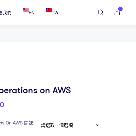
0
絡我們
EN
TW
perations on AWS
00
ions On AWS 開課