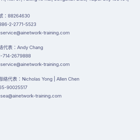
：88264630
86-2-2771-5523
service@ainetwork-training.com
代表：Andy Chang
-714-2679888
service@ainetwork-training.com
代表：Nicholas Yong | Allen Chen
65-90025517
sea@ainetwork-training.com