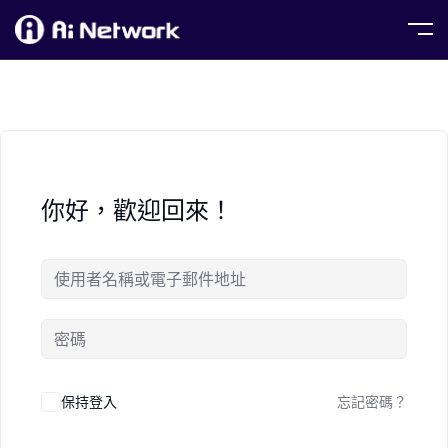
你好，歡迎回來！
保持登入
忘記密碼？