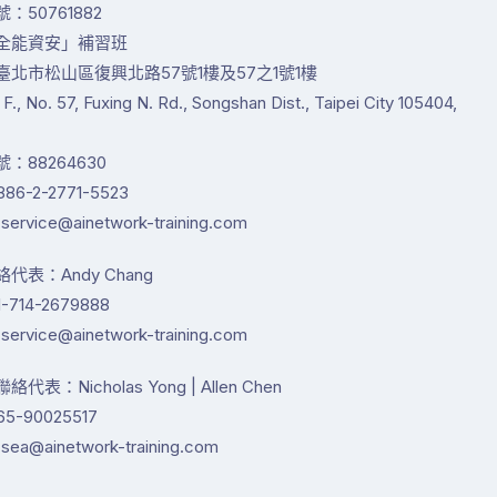
：50761882
全能資安」補習班
臺北市松山區復興北路57號1樓及57之1號1樓
1 F., No. 57, Fuxing N. Rd., Songshan Dist., Taipei City 105404,
：88264630
86-2-2771-5523
service@ainetwork-training.com
代表：Andy Chang
-714-2679888
service@ainetwork-training.com
代表：Nicholas Yong | Allen Chen
65-90025517
sea@ainetwork-training.com