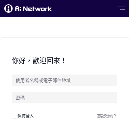
你好，歡迎回來！
保持登入
忘記密碼？