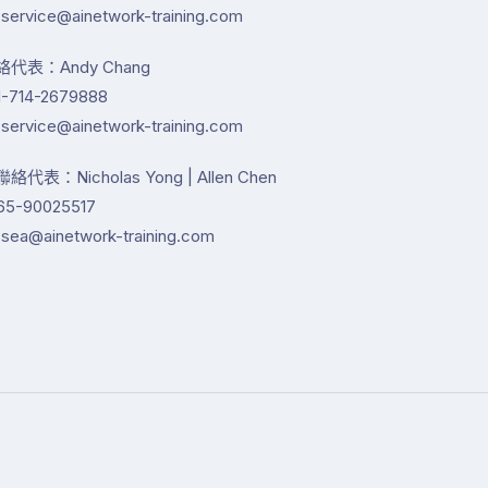
service@ainetwork-training.com
代表：Andy Chang
-714-2679888
service@ainetwork-training.com
代表：Nicholas Yong | Allen Chen
65-90025517
sea@ainetwork-training.com