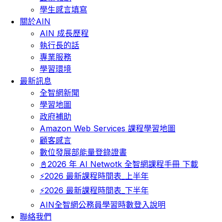
學生感言填寫
關於AIN
AIN 成長歷程
執行長的話
專業服務
學習環境
最新訊息
全智網新聞
學習地圖
政府補助
Amazon Web Services 課程學習地圖
顧客感言
數位發展部能量登錄證書
📓2026 年 AI Netwotk 全智網課程手冊 下載
⚡2026 最新課程時間表_上半年
⚡2026 最新課程時間表_下半年
AIN全智網公務員學習時數登入說明
聯絡我們