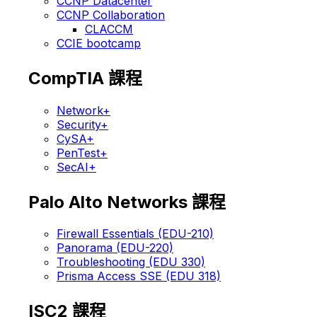
CCNP Datacenter
CCNP Collaboration
CLACCM
CCIE bootcamp
CompTIA 課程
Network+
Security+
CySA+
PenTest+
SecAI+
Palo Alto Networks 課程
Firewall Essentials (EDU-210)
Panorama (EDU-220)
Troubleshooting (EDU 330)
Prisma Access SSE (EDU 318)
ISC2 課程