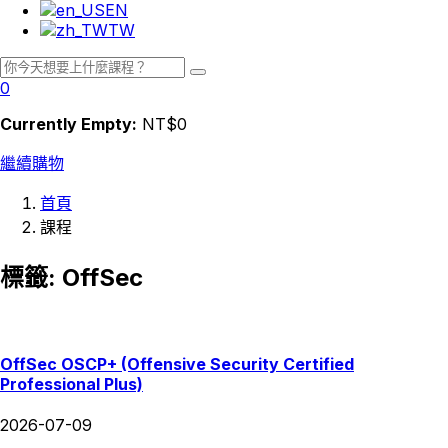
EN
TW
0
Currently Empty:
NT$
0
繼續購物
首頁
課程
標籤:
OffSec
OffSec OSCP+ (Offensive Security Certified
Professional Plus)
2026-07-09