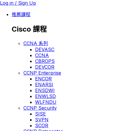
Log in / Sign Up
推薦課程
Cisco 課程
CCNA 系列
DEVASC
CCNA
CBROPS
DEVCOR
CCNP Enterprise
ENCOR
ENARSI
ENSDWI
ENWLSD
WLFNDU
CCNP Security
SISE
SVPN
SCOR