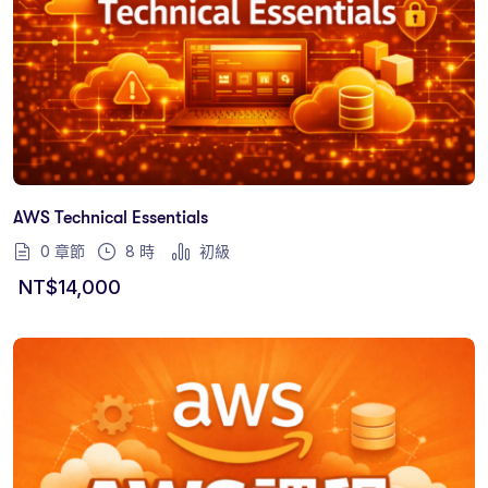
AWS Technical Essentials
0 章節
8
時
初級
NT$
14,000