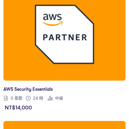
AWS Security Essentials
0 章節
24
時
中級
NT$
14,000