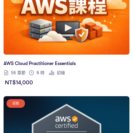
AWS Cloud Practitioner Essentials
58 章節
8
時
初級
NT$
14,000
促銷