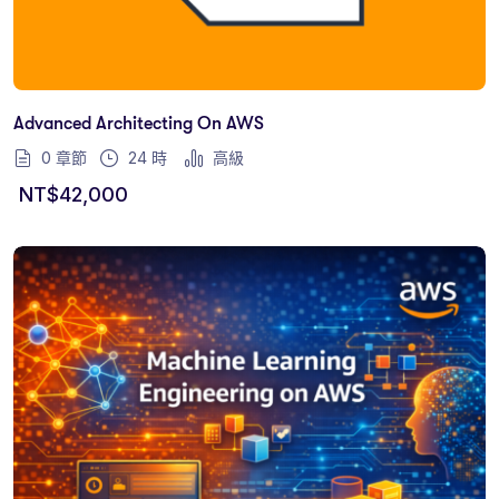
Advanced Architecting On AWS
0 章節
24
時
高級
NT$
42,000