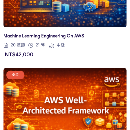
Machine Learning Engineering On AWS
20 章節
21
時
中級
NT$
42,000
促銷