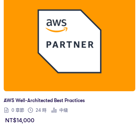
AWS Well-Architected Best Practices
0 章節
24
時
中級
NT$
14,000