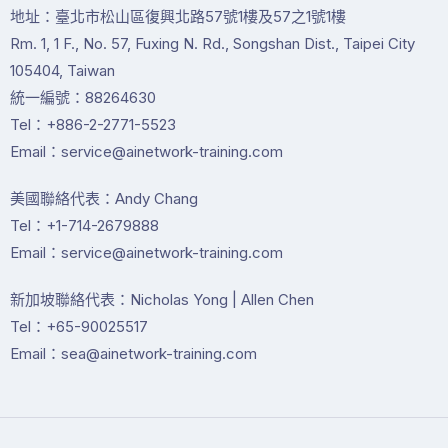
地址：臺北市松山區復興北路57號1樓及57之1號1樓
Rm. 1, 1 F., No. 57, Fuxing N. Rd., Songshan Dist., Taipei City
105404, Taiwan
統一編號：88264630
Tel：+886-2-2771-5523
Email：service@ainetwork-training.com
美國聯絡代表：Andy Chang
Tel：+1-714-2679888
Email：service@ainetwork-training.com
新加坡聯絡代表：Nicholas Yong | Allen Chen
Tel：+65-90025517
Email：sea@ainetwork-training.com