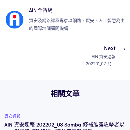
AIN 全智網
資安及網路課程專家以網路，資安，人工智慧為主
的國際培訓顧問機構
Next
AIN 資安週報
202201_07 加密
貨幣交易所
Crypto.com遭
駭，損失逾 3 千萬
相關文章
美元
資安週報
AIN 資安週報 202202_03 Samba 修補能讓攻擊者以