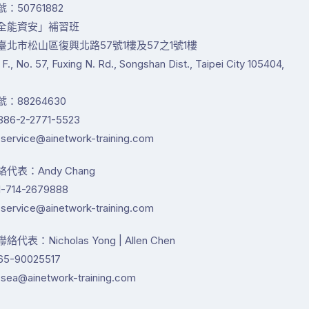
：50761882
全能資安」補習班
臺北市松山區復興北路57號1樓及57之1號1樓
1 F., No. 57, Fuxing N. Rd., Songshan Dist., Taipei City 105404,
：88264630
86-2-2771-5523
service@ainetwork-training.com
代表：Andy Chang
-714-2679888
service@ainetwork-training.com
代表：Nicholas Yong | Allen Chen
65-90025517
sea@ainetwork-training.com