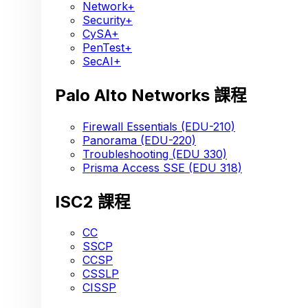
Network+
Security+
CySA+
PenTest+
SecAI+
Palo Alto Networks 課程
Firewall Essentials (EDU-210)
Panorama (EDU-220)
Troubleshooting (EDU 330)
Prisma Access SSE (EDU 318)
ISC2 課程
CC
SSCP
CCSP
CSSLP
CISSP