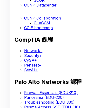
SCOR
CCNP Datacenter
CCNP Collaboration
CLACCM
CCIE bootcamp
CompTIA 課程
Network+
Security+
CySA+
PenTest+
SecAI+
Palo Alto Networks 課程
Firewall Essentials (EDU-210)
Panorama (EDU-220)
Troubleshooting (EDU 330)
Prisma Access SSE (EDU 318)