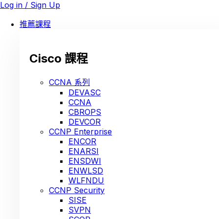
Log in / Sign Up
推薦課程
Cisco 課程
CCNA 系列
DEVASC
CCNA
CBROPS
DEVCOR
CCNP Enterprise
ENCOR
ENARSI
ENSDWI
ENWLSD
WLFNDU
CCNP Security
SISE
SVPN