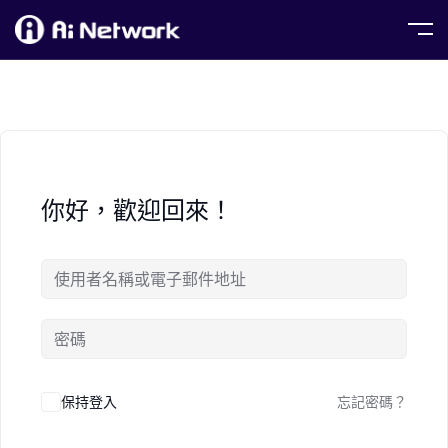
你好，歡迎回來！
保持登入
忘記密碼？