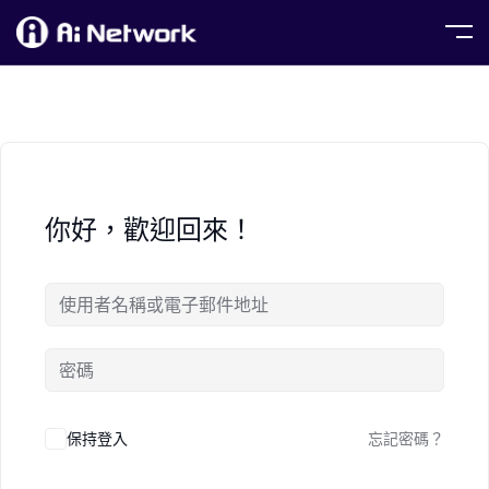
你好，歡迎回來！
保持登入
忘記密碼？