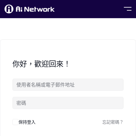
你好，歡迎回來！
保持登入
忘記密碼？