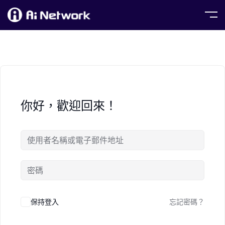
你好，歡迎回來！
保持登入
忘記密碼？