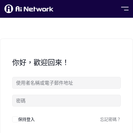
你好，歡迎回來！
保持登入
忘記密碼？