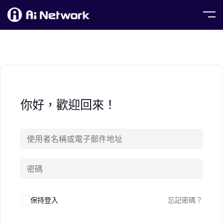
你好，歡迎回來！
保持登入
忘記密碼？