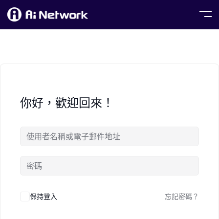
你好，歡迎回來！
保持登入
忘記密碼？