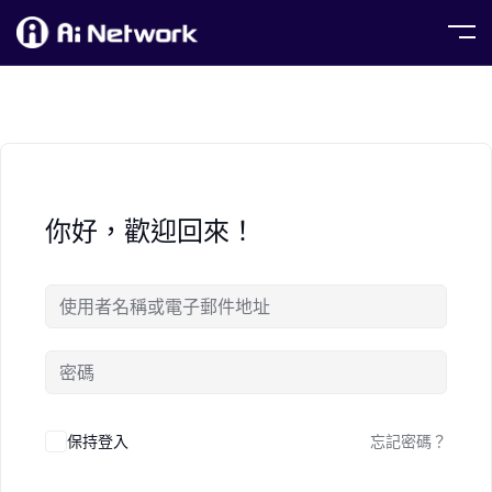
你好，歡迎回來！
保持登入
忘記密碼？