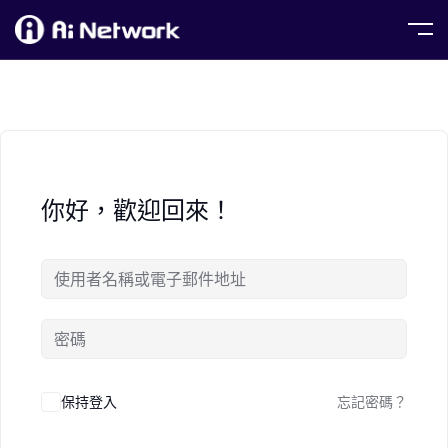
你好，歡迎回來！
保持登入
忘記密碼？