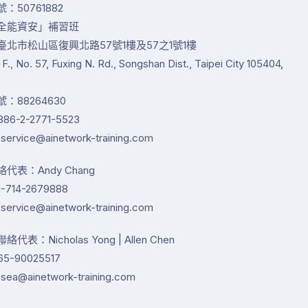
：50761882
全能資安」補習班
臺北市松山區復興北路57號1樓及57之1號1樓
1 F., No. 57, Fuxing N. Rd., Songshan Dist., Taipei City 105404,
：88264630
86-2-2771-5523
service@ainetwork-training.com
代表：Andy Chang
-714-2679888
service@ainetwork-training.com
代表：Nicholas Yong | Allen Chen
65-90025517
sea@ainetwork-training.com