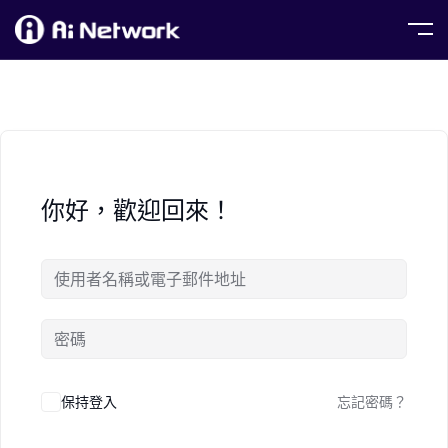
你好，歡迎回來！
保持登入
忘記密碼？