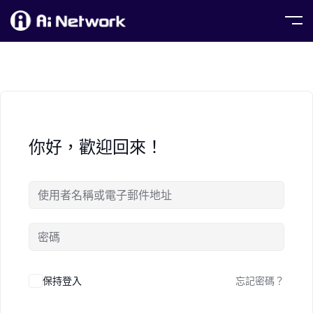
你好，歡迎回來！
保持登入
忘記密碼？