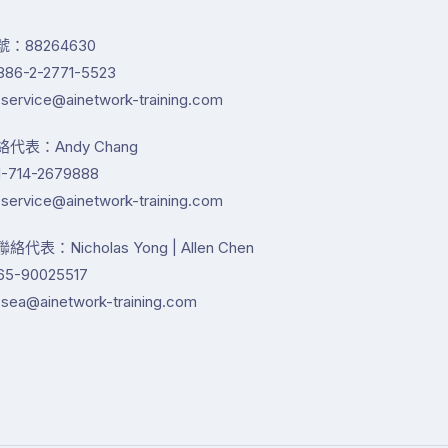
：88264630
86-2-2771-5523
service@ainetwork-training.com
代表：Andy Chang
-714-2679888
service@ainetwork-training.com
代表：Nicholas Yong | Allen Chen
65-90025517
sea@ainetwork-training.com