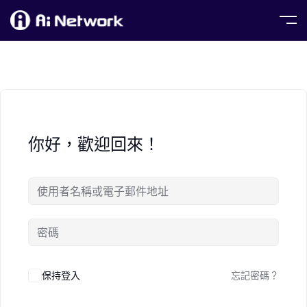
你好，歡迎回來！
保持登入
忘記密碼？