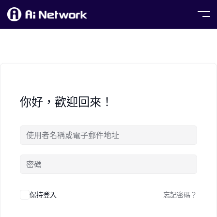
你好，歡迎回來！
保持登入
忘記密碼？