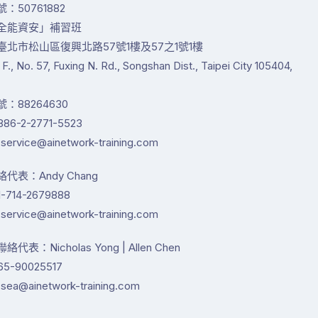
：50761882
全能資安」補習班
臺北市松山區復興北路57號1樓及57之1號1樓
1 F., No. 57, Fuxing N. Rd., Songshan Dist., Taipei City 105404,
：88264630
86-2-2771-5523
service@ainetwork-training.com
代表：Andy Chang
-714-2679888
service@ainetwork-training.com
代表：Nicholas Yong | Allen Chen
65-90025517
sea@ainetwork-training.com