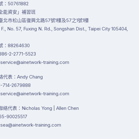
：50761882
全能資安」補習班
臺北市松山區復興北路57號1樓及57之1號1樓
1 F., No. 57, Fuxing N. Rd., Songshan Dist., Taipei City 105404,
：88264630
86-2-2771-5523
service@ainetwork-training.com
代表：Andy Chang
-714-2679888
service@ainetwork-training.com
代表：Nicholas Yong | Allen Chen
65-90025517
sea@ainetwork-training.com