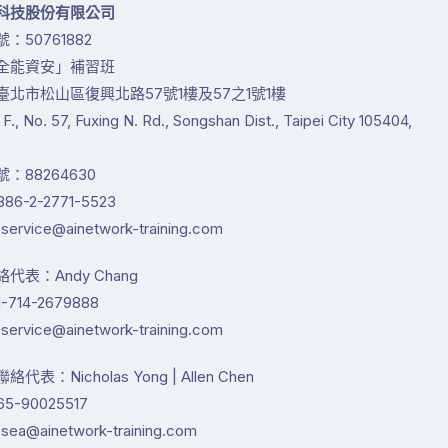
科技股份有限公司
：50761882
全能資安」補習班
臺北市松山區復興北路57號1樓及57之1號1樓
1 F., No. 57, Fuxing N. Rd., Songshan Dist., Taipei City 105404,
：88264630
86-2-2771-5523
service@ainetwork-training.com
代表：Andy Chang
-714-2679888
service@ainetwork-training.com
代表：Nicholas Yong | Allen Chen
65-90025517
sea@ainetwork-training.com