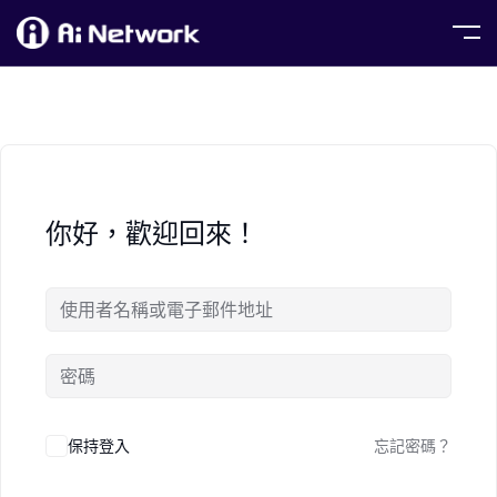
你好，歡迎回來！
保持登入
忘記密碼？