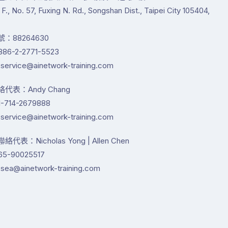
1 F., No. 57, Fuxing N. Rd., Songshan Dist., Taipei City 105404,
：88264630
86-2-2771-5523
service@ainetwork-training.com
代表：Andy Chang
-714-2679888
service@ainetwork-training.com
代表：Nicholas Yong | Allen Chen
65-90025517
sea@ainetwork-training.com