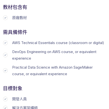
教材包含有
原廠教材
需具備條件
AWS Technical Essentials course (classroom or digital)
DevOps Engineering on AWS course, or equivalent
experience
Practical Data Science with Amazon SageMaker
course, or equivalent experience
目標對象
開發人員
解決方案架構師