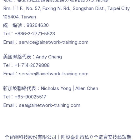
Rm. 1, 1 F., No. 57, Fuxing N. Rd., Songshan Dist., Taipei City
105404, Taiwan
統一編號：88264630
Tel：+886-2-2771-5523
Email：service@ainetwork-training.com
美國聯絡代表：Andy Chang
Tel：+1-714-2679888
Email：service@ainetwork-training.com
新加坡聯絡代表：Nicholas Yong | Allen Chen
Tel：+65-90025517
Email：sea@ainetwork-training.com
全智網科技股份有限公司｜附設臺北市私立全能資安技藝短期